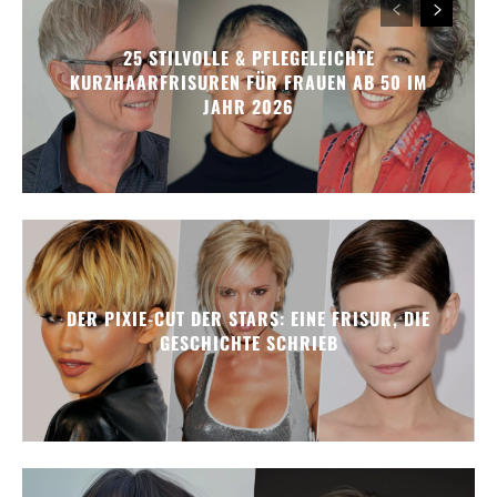
25 STILVOLLE & PFLEGELEICHTE
KURZHAARFRISUREN FÜR FRAUEN AB 50 IM
JAHR 2026
DER PIXIE-CUT DER STARS: EINE FRISUR, DIE
GESCHICHTE SCHRIEB