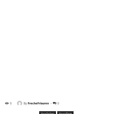
-
By
FrecheFrisuren
0
0
Haarfarben
Haarpflege