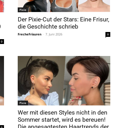
Pixie
Der Pixie-Cut der Stars: Eine Frisur,
0
die Geschichte schrieb
FrecheFrisuren
-
7. Juni 2026
0
0
Pixie
Wer mit diesen Styles nicht in den
Sommer startet, wird es bereuen!
Die angesagtesten Haartrends der
0