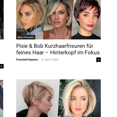
Bob Frisuren
Pixie & Bob Kurzhaarfrisuren für
feines Haar – Hinterkopf im Fokus
FrecheFrisuren
-
9. April 2026
0
0