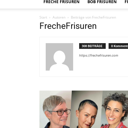
FRECHE FRISUREN
BOB FRISUREN
F
Start
Autoren
Beiträge von FrecheFrisuren
FrecheFrisuren
308 BEITRÄGE
0 Komment
https://frechefrisuren.com