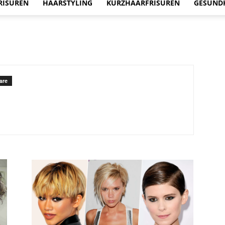
RISUREN
HAARSTYLING
KURZHAARFRISUREN
GESUND
are