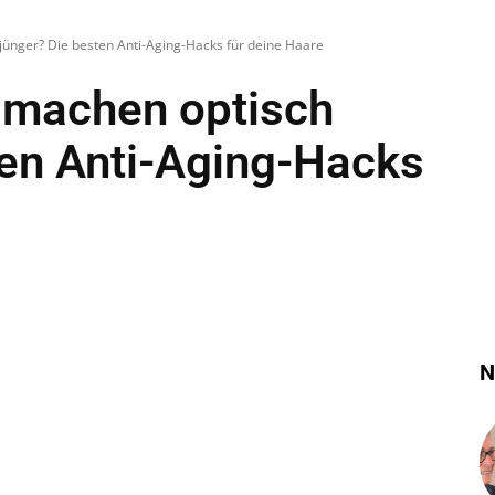
jünger? Die besten Anti-Aging-Hacks für deine Haare
 machen optisch
ten Anti-Aging-Hacks
N