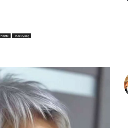
hnitte
Haarstyling