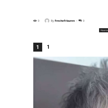
-
By
FrecheFrisuren
0
0
Haarsc
1
1