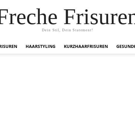
Freche Frisure
Dein Stil, Dein Statement!
RISUREN
HAARSTYLING
KURZHAARFRISUREN
GESUND