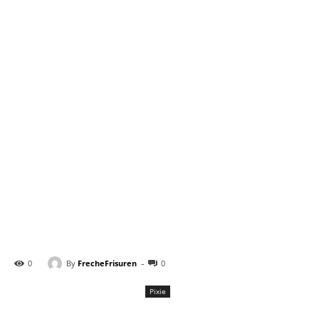
-
By
FrecheFrisuren
0
0
Pixie