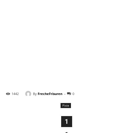
-
By
FrecheFrisuren
1442
0
Pixie
1