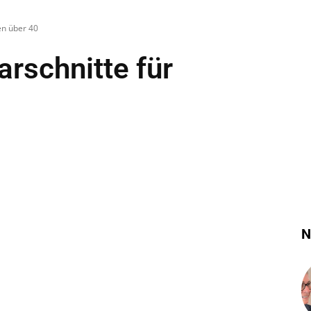
en über 40
rschnitte für
N