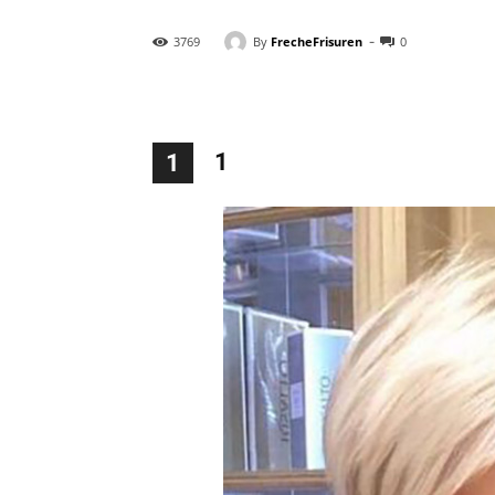
-
By
FrecheFrisuren
3769
0
1
1