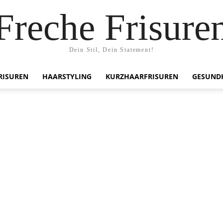
Freche Frisure
Dein Stil, Dein Statement!
RISUREN
HAARSTYLING
KURZHAARFRISUREN
GESUND