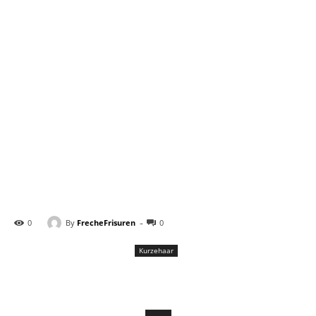
-
By
FrecheFrisuren
0
0
Kurzehaar