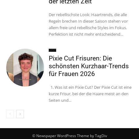
der letzten Zeit
Der rebellischste Look: Haartrends, die alle
Regeln brechen In dieser Saison stehen vor
allem freie und rebellische Styles im Fokus.
Perfektion ist nicht mehr entscheidend...
Pixie
Pixie Cut Frisuren: Die
schönsten Kurzhaar-Trends
für Frauen 2026
1. Was ist ein Pixie Cut? Der Pixie Cut ist eine
kurze Frisur, bei der die Haare meist an den
Seiten und...
© Newspaper WordPress Theme by TagDiv