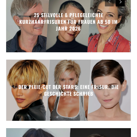
25 STILVOLLE & PFLEGELEICHTE
KURZHAARFRISUREN FÜR FRAUEN AB 50 IM
JAHR 2026
DER PIXIE-CUT DER STARS: EINE FRISUR, DIE
GESCHICHTE SCHRIEB