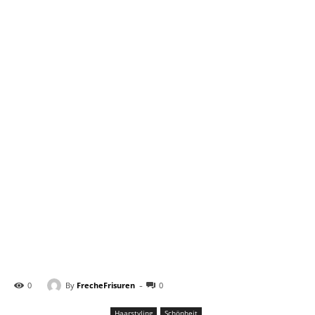
-
By
FrecheFrisuren
0
0
Haarstyling
Schönheit