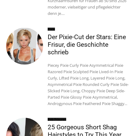
Kurzhaarfrisuren für Frauen ab 50 sind 2026
moderner, vielseitiger und pflegeleichter
denn je....
Pixie
Der Pixie-Cut der Stars: Eine
Frisur, die Geschichte
schrieb
Piecey Pixie Curly Pixie Asymmetrical Pixie
Razored Pixie Sculpted Pixie Lived-In Pixie
Curly, Lifted Pixie Long, Layered Pixie Long,
Asymmetrical Pixie Rounded Curly Pixie Side-
Slicked Pixie Long, Choppy Pixie Deep Side-
Parted Pixie Glossy Pixie Asymmetrical,
Androgynous Pixie Feathered Pixie Shaggy...
Bob Frisuren
25 Gorgeous Short Shag
Hairstyles to Try This Year