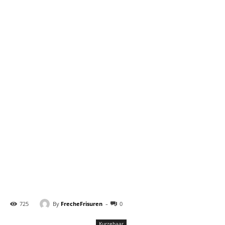
-
By
FrecheFrisuren
725
0
Kurzehaar