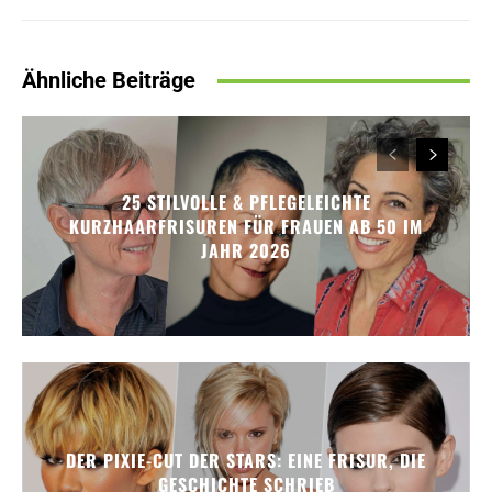
Ähnliche Beiträge
25 STILVOLLE & PFLEGELEICHTE
KURZHAARFRISUREN FÜR FRAUEN AB 50 IM
JAHR 2026
DER PIXIE-CUT DER STARS: EINE FRISUR, DIE
GESCHICHTE SCHRIEB