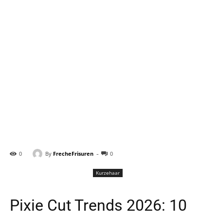
-
By
FrecheFrisuren
0
0
Kurzehaar
Pixie Cut Trends 2026: 10