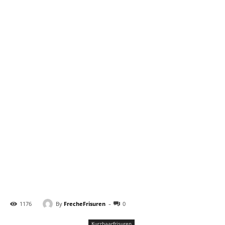
-
By
FrecheFrisuren
1176
0
Kurzhaarfrisuren