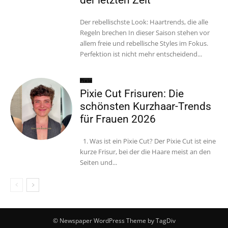
Der rebellischste Look: Haartrends, die alle
Regeln brechen In dieser Saison stehen vor
allem freie und rebellische Styles im Fokus.
Perfektion ist nicht mehr entscheidend...
Pixie
Pixie Cut Frisuren: Die
schönsten Kurzhaar-Trends
für Frauen 2026
1. Was ist ein Pixie Cut? Der Pixie Cut ist eine
kurze Frisur, bei der die Haare meist an den
Seiten und...
© Newspaper WordPress Theme by TagDiv