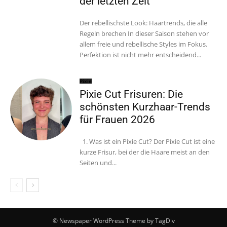
der letzten Zeit
Der rebellischste Look: Haartrends, die alle
Regeln brechen In dieser Saison stehen vor
allem freie und rebellische Styles im Fokus.
Perfektion ist nicht mehr entscheidend...
Pixie
Pixie Cut Frisuren: Die
schönsten Kurzhaar-Trends
für Frauen 2026
1. Was ist ein Pixie Cut? Der Pixie Cut ist eine
kurze Frisur, bei der die Haare meist an den
Seiten und...
© Newspaper WordPress Theme by TagDiv