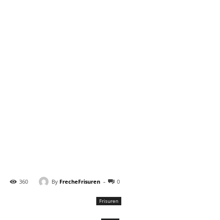
-
By
FrecheFrisuren
360
0
Frisuren