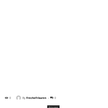
-
By
FrecheFrisuren
0
0
Frisuren