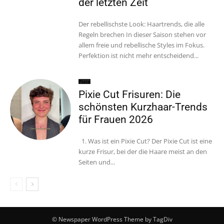
der letzten Zeit
Der rebellischste Look: Haartrends, die alle
Regeln brechen In dieser Saison stehen vor
allem freie und rebellische Styles im Fokus.
Perfektion ist nicht mehr entscheidend...
Pixie
Pixie Cut Frisuren: Die
schönsten Kurzhaar-Trends
für Frauen 2026
1. Was ist ein Pixie Cut? Der Pixie Cut ist eine
kurze Frisur, bei der die Haare meist an den
Seiten und...
© Newspaper WordPress Theme by TagDiv