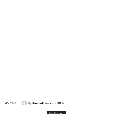
-
By
FrecheFrisuren
2745
0
Bob Frisuren