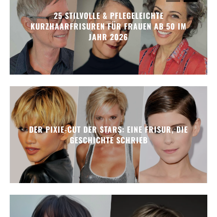
25 STILVOLLE & PFLEGELEICHTE
KURZHAARFRISUREN FÜR FRAUEN AB 50 IM
JAHR 2026
DER PIXIE-CUT DER STARS: EINE FRISUR, DIE
GESCHICHTE SCHRIEB