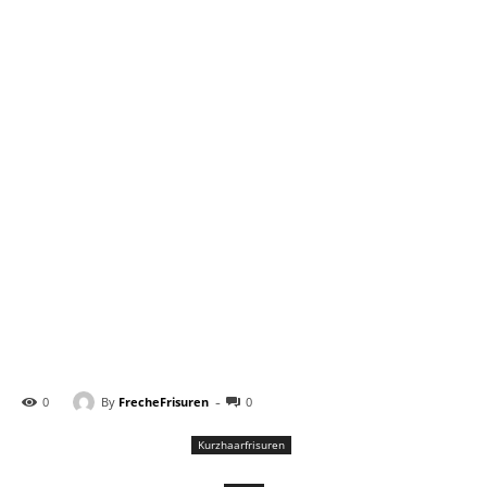
-
By
FrecheFrisuren
0
0
Kurzhaarfrisuren