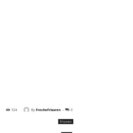
-
By
FrecheFrisuren
524
0
Frisuren