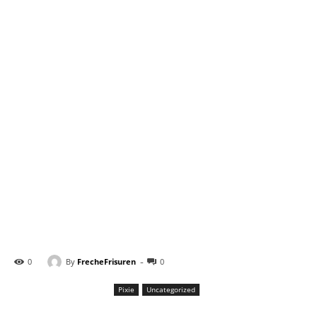
-
By
FrecheFrisuren
0
0
Pixie
Uncategorized