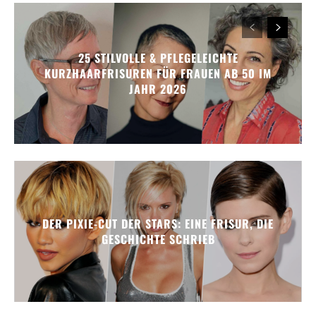
25 STILVOLLE & PFLEGELEICHTE
KURZHAARFRISUREN FÜR FRAUEN AB 50 IM
JAHR 2026
DER PIXIE-CUT DER STARS: EINE FRISUR, DIE
GESCHICHTE SCHRIEB