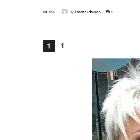
-
By
FrecheFrisuren
654
0
1
1