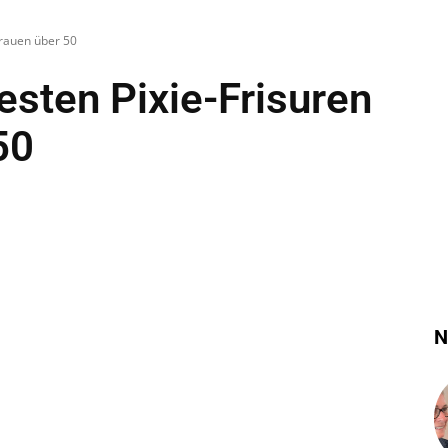
Frauen über 50
esten Pixie-Frisuren
50
N