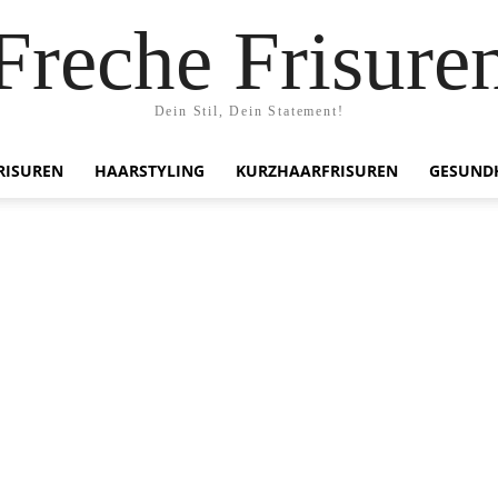
Freche Frisure
Dein Stil, Dein Statement!
RISUREN
HAARSTYLING
KURZHAARFRISUREN
GESUND