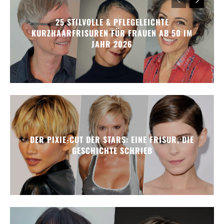
25 STILVOLLE & PFLEGELEICHTE
KURZHAARFRISUREN FÜR FRAUEN AB 50 IM
JAHR 2026
DER PIXIE-CUT DER STARS: EINE FRISUR, DIE
GESCHICHTE SCHRIEB