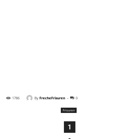
-
By
FrecheFrisuren
1786
0
Frisuren
1